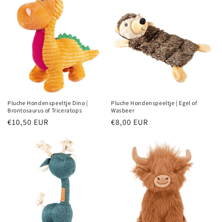
Pluche Hondenspeeltje Dino |
Pluche Hondenspeeltje | Egel of
Brontosaurus of Triceratops
Wasbeer
Normale
€10,50 EUR
Normale
€8,00 EUR
prijs
prijs