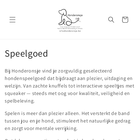
Meteen
naar de
content
Winkelwagen
C
Speelgoed
o
Bij Honderonsje vind je zorgvuldig geselecteerd
l
hondenspeelgoed dat bijdraagt aan plezier, uitdaging en
welzijn. Van zachte knuffels tot interactieve speeltjes met
l
squeaker — steeds met oog voor kwaliteit, veiligheid en
e
spelbeleving.
c
Spelen is meer dan plezier alleen. Het versterkt de band
tussen jou en je hond, stimuleert het natuurlijke gedrag
t
en zorgt voor mentale verrijking.
i