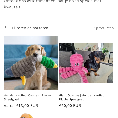
Ontdek ons assortiment en laat je hond spelen met
e
kwaliteit.
:
Filteren en sorteren
7 producten
Hondenknuffel | Quapas | Pluche
Giant Octopus | Hondenknuffel |
Speelgoed
Pluche Speelgoed
Normale
Vanaf €13,00 EUR
Normale
€20,00 EUR
prijs
prijs