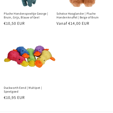
Pluche Hondenspeeltje George |
Schotse Hooglander | Pluche
Bruin, Grijs, Blauw of Geel
Hondenknuffel | Beige of Bruin
Normale
€10,50 EUR
Normale
Vanaf €14,00 EUR
prijs
prijs
Duckworth Eend | Multipet |
Speelgoed
Normale
€10,95 EUR
prijs