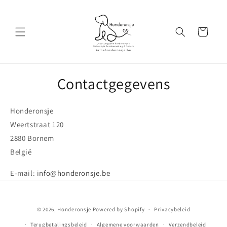
Meteen
naar de
content
Winkelwagen
Contactgegevens
Honderonsje
Weertstraat 120
2880 Bornem
België
E-mail:
info@honderonsje.be
© 2026,
Honderonsje
Powered by Shopify
Privacybeleid
Terugbetalingsbeleid
Algemene voorwaarden
Verzendbeleid