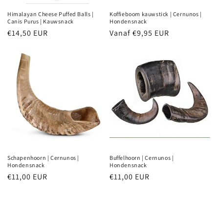
Himalayan Cheese Puffed Balls |
Koffieboom kauwstick | Cernunos |
Canis Purus | Kauwsnack
Hondensnack
Normale
€14,50 EUR
Normale
Vanaf €9,95 EUR
prijs
prijs
Schapenhoorn | Cernunos |
Buffelhoorn | Cernunos |
Hondensnack
Hondensnack
Normale
€11,00 EUR
Normale
€11,00 EUR
prijs
prijs