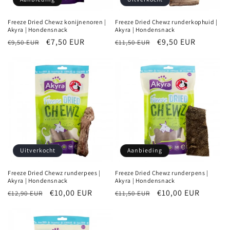
Freeze Dried Chewz konijnenoren |
Freeze Dried Chewz runderkophuid |
Akyra | Hondensnack
Akyra | Hondensnack
Normale
Aanbiedingsprijs
€7,50 EUR
Normale
Aanbiedingsprijs
€9,50 EUR
€9,50 EUR
€11,50 EUR
prijs
prijs
Uitverkocht
Aanbieding
Freeze Dried Chewz runderpees |
Freeze Dried Chewz runderpens |
Akyra | Hondensnack
Akyra | Hondensnack
Normale
Aanbiedingsprijs
€10,00 EUR
Normale
Aanbiedingsprijs
€10,00 EUR
€12,90 EUR
€11,50 EUR
prijs
prijs