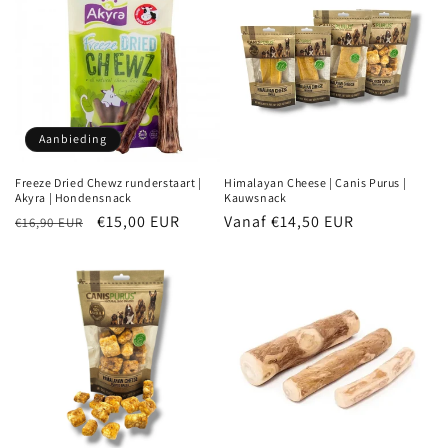
Aanbieding
Freeze Dried Chewz runderstaart |
Himalayan Cheese | Canis Purus |
Akyra | Hondensnack
Kauwsnack
Normale
Aanbiedingsprijs
€15,00 EUR
Normale
Vanaf €14,50 EUR
€16,90 EUR
prijs
prijs