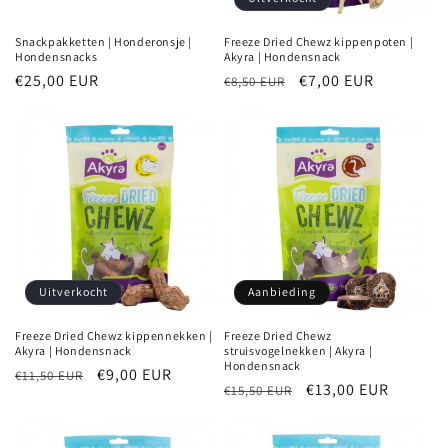
Snackpakketten | Honderonsje |
Freeze Dried Chewz kippenpoten |
Hondensnacks
Akyra | Hondensnack
Normale
€25,00 EUR
Normale
Aanbiedingsprijs
€7,00 EUR
€8,50 EUR
prijs
prijs
Uitverkocht
Aanbieding
Freeze Dried Chewz kippennekken |
Freeze Dried Chewz
Akyra | Hondensnack
struisvogelnekken | Akyra |
Hondensnack
Normale
Aanbiedingsprijs
€9,00 EUR
€11,50 EUR
Normale
Aanbiedingsprijs
€13,00 EUR
€15,50 EUR
prijs
prijs