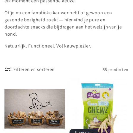
elk moment een passende keuze.
e
Of je nu een fanatieke kauwer hebt of gewoon een
:
gezonde bezigheid zoekt — hier vind je pure en
doordachte snacks die bijdragen aan het welzijn van je
hond.
Natuurlijk. Functioneel. Vol kauwplezier.
Filteren en sorteren
88 producten
Uitverkocht