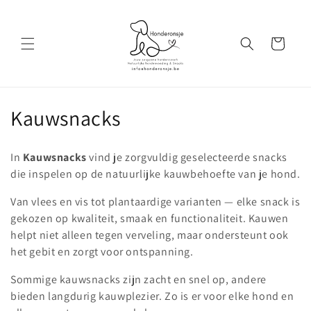
Meteen
naar de
content
Winkelwagen
C
Kauwsnacks
o
In
Kauwsnacks
vind je zorgvuldig geselecteerde snacks
l
die inspelen op de natuurlijke kauwbehoefte van je hond.
l
Van vlees en vis tot plantaardige varianten — elke snack is
gekozen op kwaliteit, smaak en functionaliteit. Kauwen
e
helpt niet alleen tegen verveling, maar ondersteunt ook
c
het gebit en zorgt voor ontspanning.
t
Sommige kauwsnacks zijn zacht en snel op, andere
bieden langdurig kauwplezier. Zo is er voor elke hond en
i