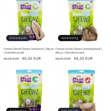
Uitverkocht
Aanbieding
Freeze Dried Chewz lamsoren | Akyra
Freeze Dried Chewz lamskophuid |
| Hondensnack
Akyra | Hondensnack
Normale
Aanbiedingsprijs
€6,50 EUR
Normale
Aanbiedingsprijs
€6,50 EUR
€8,50 EUR
€8,50 EUR
prijs
prijs
Aanbieding
Uitverkocht